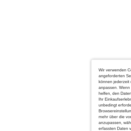
Wir verwenden Co
angeforderten Ser
können jederzeit 
anpassen. Wenn Si
helfen, den Date
Ihr Einkaufserle
unbedingt erford
Browsereinstellun
mehr über die vo
anzupassen, wähle
erfassten Daten 