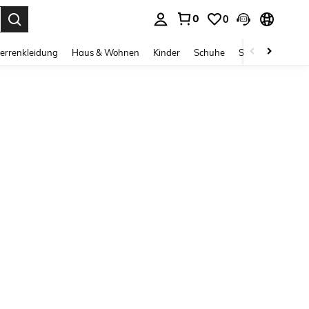
0
0
ess Enter to select.
errenkleidung
Haus & Wohnen
Kinder
Schuhe
Schmuck & Acces