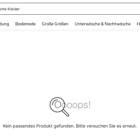
ante Kleider
and down arrow keys to navigate search Zuletzt gesucht and Suche und Finde. Pr
dung
Bademode
Große Größen
Unterwäsche & Nachtwäsche
H
Kein passendes Produkt gefunden. Bitte versuchen Sie es erneut.