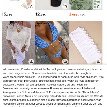
15
12
3
,38€
,94€
,55€
3,58€
14
12
3
Wir verwenden Cookies und ähnliche Technologien auf unserer Website, um Ihnen den
,99€
,86€
,38€
12,99€
-1%
von Ihnen angeforderten Service bereitzustellen und Ihnen das bestmögliche
Webseitenerlebnis zu bieten. Sie können jederzeit nach Ihrer Wahl "Alle ablehnen", "Alle
akzeptieren" oder Ihre Cookie-Einstellungen anpassen. Wenn Sie "Alle akzeptieren"
auswählen, werden wir alle optionalen Cookies setzen, die uns helfen, den
Datenverkehr zu analysieren, erweiterte Funktionen anzubieten und Inhalte und
Anzeigen an Ihr Einkaufserlebnis bei SHEIN anzupassen. Wenn Sie "Alle ablehnen"
auswählen, lassen Sie nur die unbedingt erforderlichen Cookies zu, die unsere Website
zum Laufen bringen. Sie können diese in den Browsereinstellungen deaktivieren, was
jedoch die Funktionalität der Website beeinträchtigen kann. Um mehr über die von uns