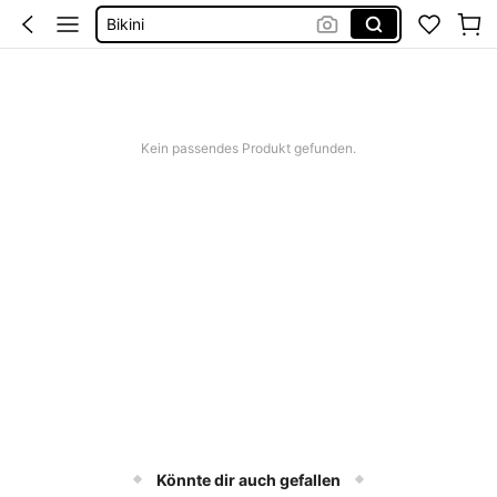
Bikini
Bikini Set Damen
Festival Outfit Damen
Squishies
Kein passendes Produkt gefunden.
Könnte dir auch gefallen