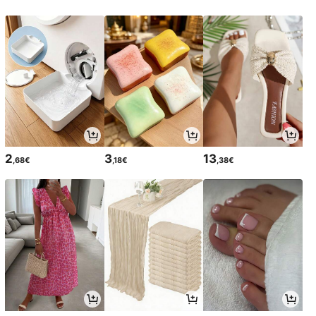
2
3
13
,68€
,18€
,38€