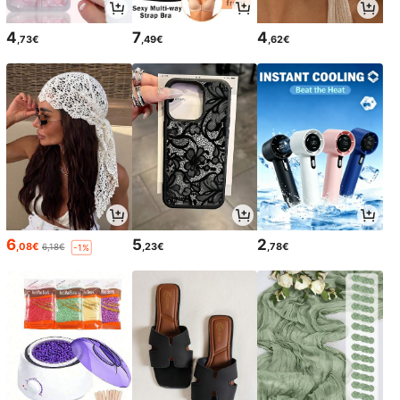
4
7
4
,73€
,49€
,62€
6
5
2
,08€
,23€
,78€
6,18€
-1%