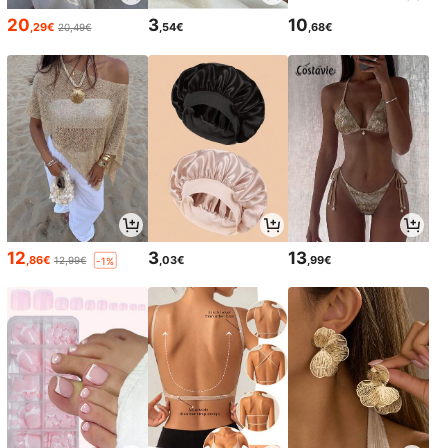
20
3
10
,29€
,54€
,68€
20,49€
12
3
13
,86€
,03€
,99€
12,99€
-1%