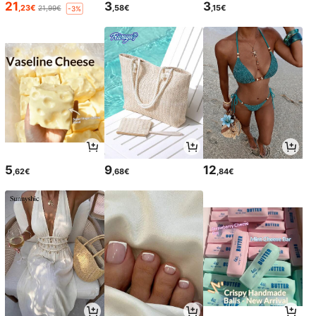
21
3
3
,23€
,58€
,15€
21,99€
-3%
5
9
12
,62€
,68€
,84€