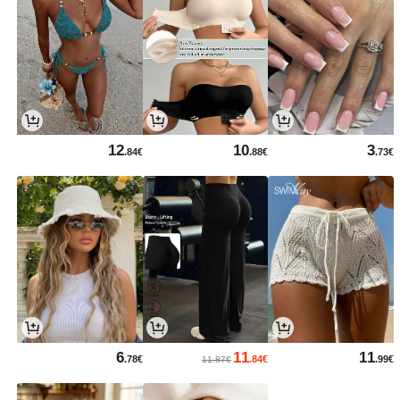
12
10
3
.84€
.88€
.73€
6
11
11
.78€
.84€
.99€
11.87€