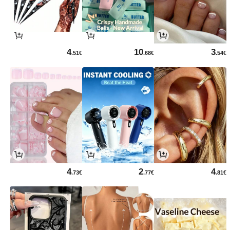
4
10
3
.51€
.68€
.54€
4
2
4
.73€
.77€
.81€