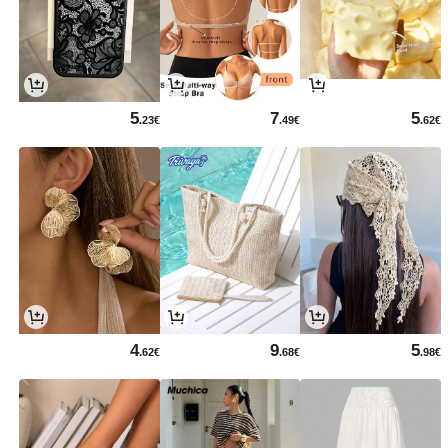
5
7
5
.23€
.49€
.62€
4
9
5
.62€
.68€
.98€