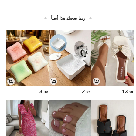
ربما يعجبك هذا أيضاً
3
2
13
.18€
.68€
.38€