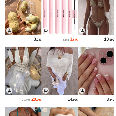
3
3
13
.08€
.64€
.99€
3.65€
20
14
3
.29€
.99€
.84€
20.49€