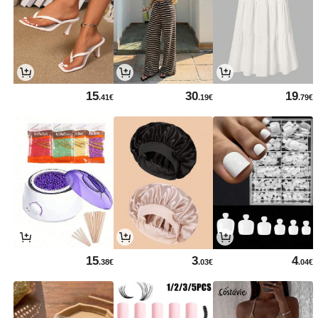
15
30
19
.41€
.19€
.79€
15
3
4
.38€
.03€
.04€