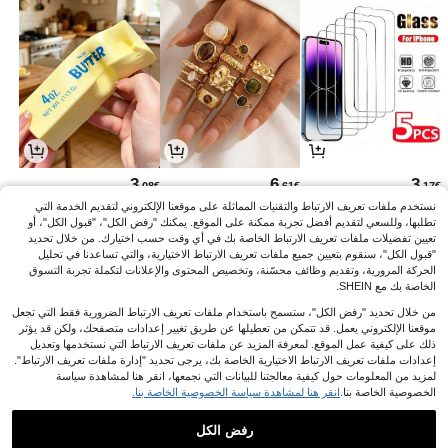
3
6
3
.08€
.61€
.17€
نستخدم ملفات تعريف الارتباط والتقنيات المماثلة على موقعنا الإلكتروني لتقديم الخدمة التي
تطلبها، وللسعي لتقديم أفضل تجربة ممكنة على الموقع. يمكنك "رفض الكل"، "قبول الكل"، أو
تعيين تفضيلات ملفات تعريف الارتباط الخاصة بك في أي وقت حسب اختيارك. من خلال تحديد
"قبول الكل"، سنقوم بتعيين جميع ملفات تعريف الارتباط الاختيارية، والتي تساعدنا في تحليل
الحركة المرورية، وتقديم وظائف محسّنة، وتخصيص المحتوى والإعلانات لتكملة تجربة التسوق
الخاصة بك مع SHEIN.
من خلال تحديد "رفض الكل"، ستسمح باستخدام ملفات تعريف الارتباط الضرورية فقط التي تجعل
موقعنا الإلكتروني يعمل. قد تتمكن من تعطيلها عن طريق تغيير إعدادات متصفحك، ولكن قد يؤثر
ذلك على كيفية عمل الموقع. لمعرفة المزيد عن ملفات تعريف الارتباط التي نستخدمها وتعديل
إعدادات ملفات تعريف الارتباط الاختيارية الخاصة بك، يرجى تحديد "إدارة ملفات تعريف الارتباط".
لمزيد من المعلومات حول كيفية معالجتنا للبيانات التي نجمعها، انقر هنا لمشاهدة سياسة
الخصوصية الخاصة بنا.
انقر هنا لمشاهدة سياسة الخصوصية الخاصة بنا.
25
21
11
.73€
.86€
.87€
%1-
%1-
25.99€
22.06€
11.99€
رفض الكل