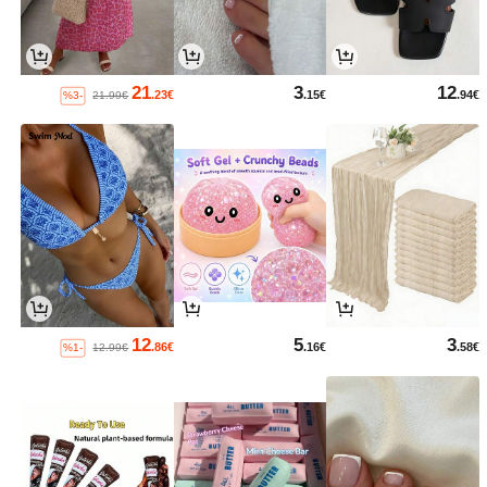
21
3
12
.23€
.15€
.94€
%3-
21.99€
12
5
3
.86€
.16€
.58€
%1-
12.99€