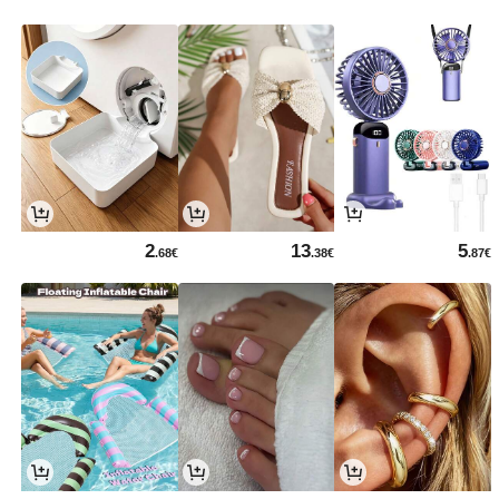
2
13
5
.68€
.38€
.87€