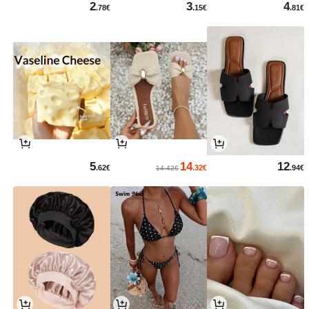
2
3
4
.78€
.15€
.81€
5
14
12
.62€
.32€
.94€
14.42€