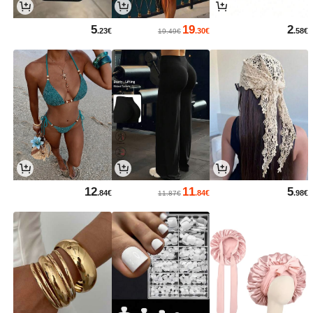
5
19
2
.23€
.30€
.58€
19.49€
12
11
5
.84€
.84€
.98€
11.87€