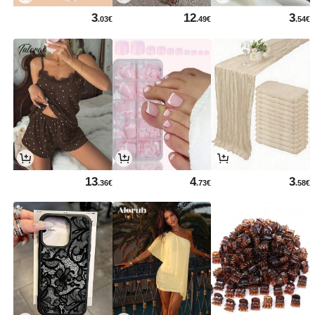
3
12
3
.03€
.49€
.54€
13
4
3
.36€
.73€
.58€