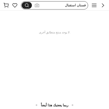
طقم كاجوال
مجموعه
فستان يخفي الكرش
فستان اكمام طويله
.لا يوجد منتج متطابق أخرى
ربما يعجبك هذا أيضاً