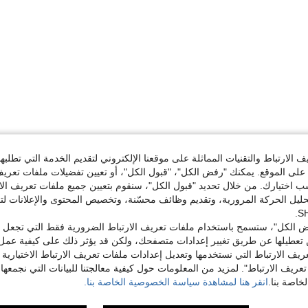
الارتباط والتقنيات المماثلة على موقعنا الإلكتروني لتقديم الخدمة التي تطلبه
لى الموقع. يمكنك "رفض الكل"، "قبول الكل"، أو تعيين تفضيلات ملفات تعريف
ختيارك. من خلال تحديد "قبول الكل"، سنقوم بتعيين جميع ملفات تعريف الارتب
حليل الحركة المرورية، وتقديم وظائف محسّنة، وتخصيص المحتوى والإعلانات لت
 الكل"، ستسمح باستخدام ملفات تعريف الارتباط الضرورية فقط التي تجعل مو
تعطيلها عن طريق تغيير إعدادات متصفحك، ولكن قد يؤثر ذلك على كيفية عمل 
ريف الارتباط التي نستخدمها وتعديل إعدادات ملفات تعريف الارتباط الاختيارية
تعريف الارتباط". لمزيد من المعلومات حول كيفية معالجتنا للبيانات التي نجمعها،
اصة بنا.
انقر هنا لمشاهدة سياسة الخصوصية الخاصة بنا.