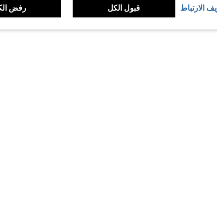
يف الارتباط
قبول الكل
رفض الك