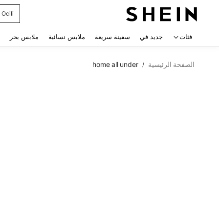
Ocili
 navigate search
فئات
جديد في
سفينة سريعة
ملابس نسائية
ملابس بحر
الصفحة الرئيسية
home all under
/