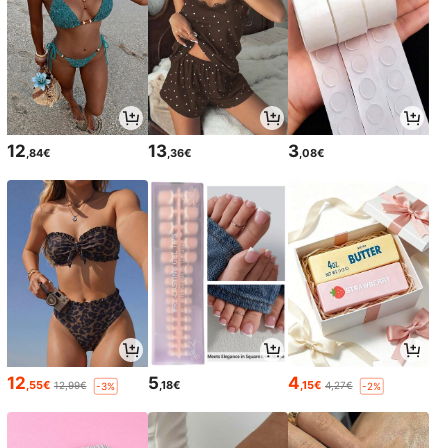
12
13
3
,84€
,36€
,08€
12
5
4
,55€
,18€
,15€
12,99€
4,27€
-3%
-2%