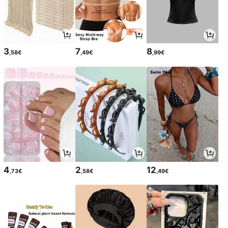
3
7
8
,58€
,49€
,99€
4
2
12
,73€
,58€
,49€