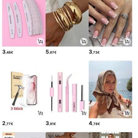
3
5
3
,48€
,67€
,73€
2
3
4
,77€
,91€
,78€