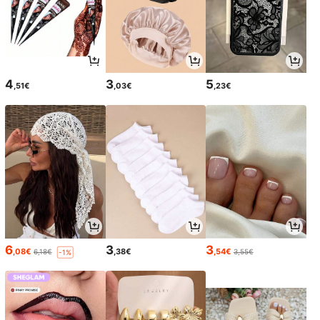
4
3
5
,51€
,03€
,23€
6
3
3
,08€
,38€
,54€
6,18€
3,55€
-1%