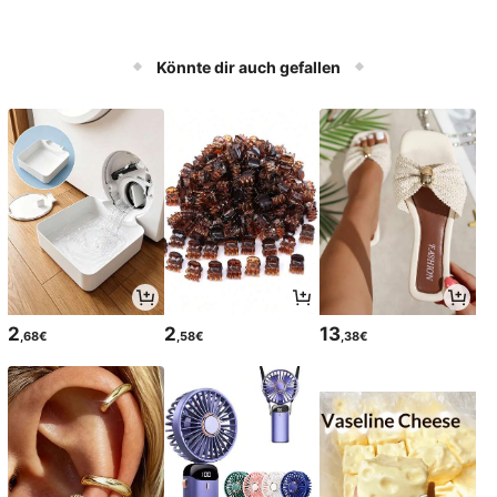
Könnte dir auch gefallen
2
2
13
,68€
,58€
,38€