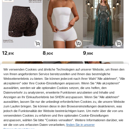
12
8
9
,81€
,90€
,99€
Wir verwenden Cookies und ähnliche Technologien auf unserer Website, um Ihnen den
von Ihnen angeforderten Service bereitzustellen und Ihnen das bestmögliche
Webseitenerlebnis zu bieten. Sie können jederzeit nach Ihrer Wahl "Alle ablehnen", "Alle
akzeptieren" oder Ihre Cookie-Einstellungen anpassen. Wenn Sie "Alle akzeptieren"
auswählen, werden wir alle optionalen Cookies setzen, die uns helfen, den
Datenverkehr zu analysieren, erweiterte Funktionen anzubieten und Inhalte und
Anzeigen an Ihr Einkaufserlebnis bei SHEIN anzupassen. Wenn Sie "Alle ablehnen"
auswählen, lassen Sie nur die unbedingt erforderlichen Cookies zu, die unsere Website
zum Laufen bringen. Sie können diese in den Browsereinstellungen deaktivieren, was
jedoch die Funktionalität der Website beeinträchtigen kann. Um mehr über die von uns
verwendeten Cookies zu erfahren und Ihre optionalen Cookie-Einstellungen
3
20
12
anzupassen, wählen Sie bitte "Cookies verwalten". Weitere Informationen darüber, wie
,74€
,58€
,97€
13,32€
-2%
wir die von uns erfassten Daten verarbeiten,
finden Sie in unserer