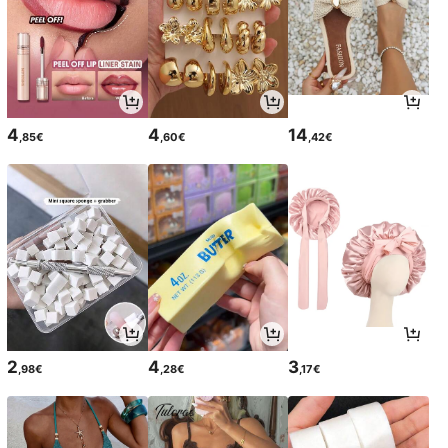
4
4
14
,85€
,60€
,42€
2
4
3
,98€
,28€
,17€