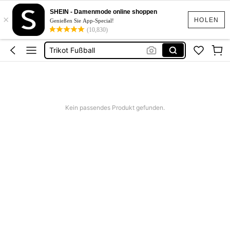
Jogginghose Herren
SHEIN - Damenmode online shoppen
×
Trikot
HOLEN
Genießen Sie App-Special!
(10,830)
Trikot Fußball
Nike
Under Armou
Jogginghose Herren
Trikot
Kein passendes Produkt gefunden.