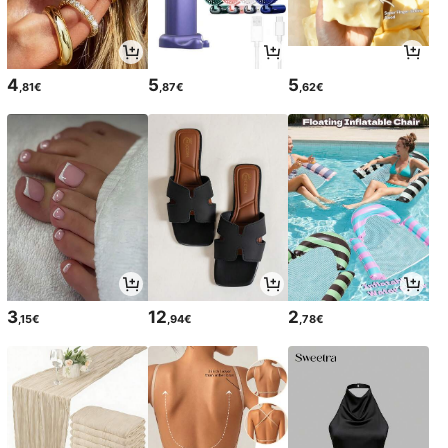
4
5
5
,81€
,87€
,62€
3
12
2
,15€
,94€
,78€