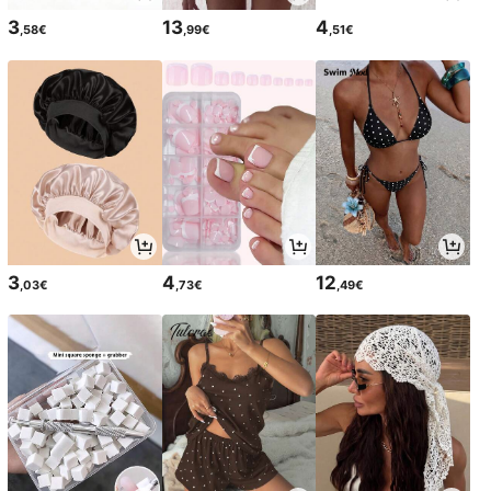
3
13
4
,58€
,99€
,51€
3
4
12
,03€
,73€
,49€