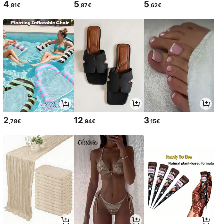
4
5
5
,81€
,87€
,62€
2
12
3
,78€
,94€
,15€