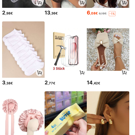
2
13
6
,98€
,36€
,08€
6,18€
-1%
3
2
14
,38€
,77€
,42€