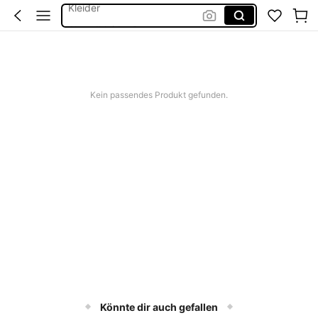
Abendkleider Damen
Sommer Kleider
Sommerkleider Für Damen
Bikini
Kein passendes Produkt gefunden.
Könnte dir auch gefallen