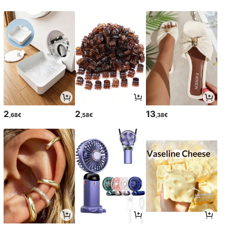
2
2
13
,68€
,58€
,38€