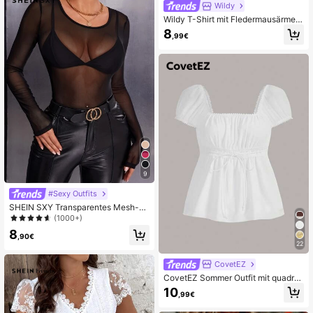
Wildy
Wildy T-Shirt mit Fledermausärmeln
und Rundhalsausschnitt, Lässig
8
,99€
9
#Sexy Outfits
SHEIN SXY Transparentes Mesh-To
p ohne BH
(1000+)
8
,90€
22
CovetEZ
CovetEZ Sommer Outfit mit quadrat
ischem Ausschnitt, Puffärmeln und
10
,99€
Schleife vorne