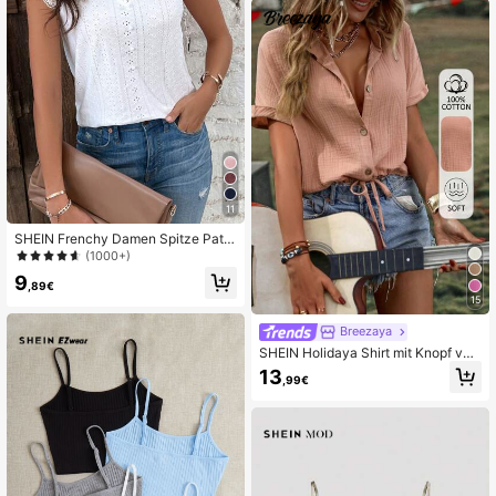
11
SHEIN Frenchy Damen Spitze Patc
hwork Kurzarm Strukturstoff Somm
(1000+)
er T-Shirt
9
,89€
15
Breezaya
SHEIN Holidaya Shirt mit Knopf vor
ne, Schnürzug am Saum, Flederma
13
,99€
usärmeln,