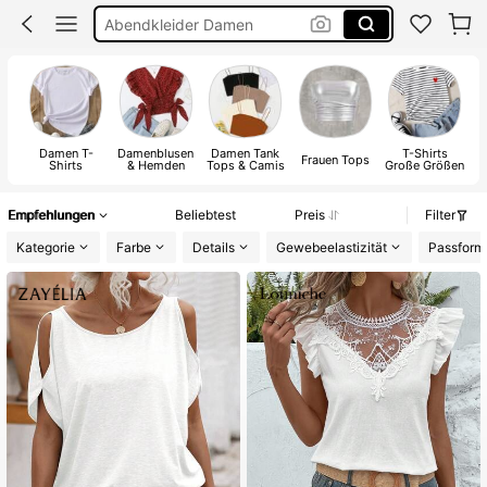
Sommer Kleider
Sommerkleider Für Damen
Bikini
Damen T-
Damenblusen
Damen Tank
T-Shirts
B
Frauen Tops
Shirts
& Hemden
Tops & Camis
Große Größen
Empfehlungen
Beliebtest
Preis
Filter
Kategorie
Farbe
Details
Gewebeelastizität
Passform