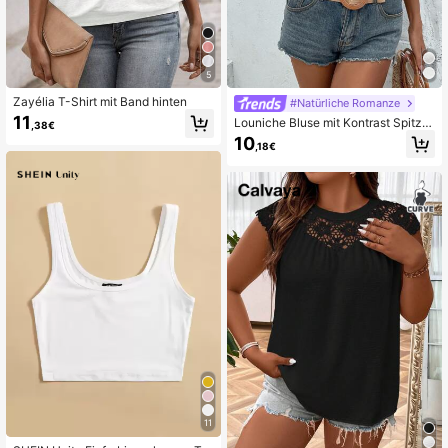
5
Zayélia T-Shirt mit Band hinten
#Natürliche Romanze
11
Louniche Bluse mit Kontrast Spitze
,38€
n, Rüschenbesatz,
10
,18€
11