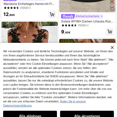
Wandoria Einfarbiges Hemd mit Fled
ermausärmeln und Knopfverschlus
(1000+)
28
s, Kurzarm Oberteile
12
,86€
#Arbeitsoberteile
Soleia WYWH Damen Urlaubs Rüsc
hen Saum einfarbiges schwarzes T
(1000+)
-Shirt
9
,40€
Wir verwenden Cookies und ähnliche Technologien auf unserer Website, um Ihnen den
von Ihnen angeforderten Service bereitzustellen und Ihnen das bestmögliche
Webseitenerlebnis zu bieten. Sie können jederzeit nach Ihrer Wahl "Alle ablehnen", "Alle
akzeptieren" oder Ihre Cookie-Einstellungen anpassen. Wenn Sie "Alle akzeptieren"
auswählen, werden wir alle optionalen Cookies setzen, die uns helfen, den
Datenverkehr zu analysieren, erweiterte Funktionen anzubieten und Inhalte und
Anzeigen an Ihr Einkaufserlebnis bei SHEIN anzupassen. Wenn Sie "Alle ablehnen"
auswählen, lassen Sie nur die unbedingt erforderlichen Cookies zu, die unsere Website
zum Laufen bringen. Sie können diese in den Browsereinstellungen deaktivieren, was
jedoch die Funktionalität der Website beeinträchtigen kann. Um mehr über die von uns
11
verwendeten Cookies zu erfahren und Ihre optionalen Cookie-Einstellungen
anzupassen, wählen Sie bitte "Cookies verwalten". Weitere Informationen darüber, wie
SHEIN Frenchy Ärmelloses Top mit
wir die von uns erfassten Daten verarbeiten,
finden Sie in unserer
Guipure-Spitzen-Paneelen in Schw
8
Datenschutzerklärung.
,99€
1
arz
15
1
Alle ablehnen
Alle akzeptieren