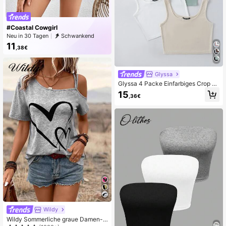
#Coastal Cowgirl
Neu in 30 Tagen
Schwankend
11
,38€
Glyssa
Glyssa 4 Packe Einfarbiges Crop Ta
nk Top
15
,36€
Wildy
Wildy Sommerliche graue Damen-T