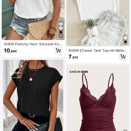
11
SHEIN Frenchy Herz-Stickerei Kont
rast Spitzenbesatz V-Ausschnitt T-
10
SHEIN EZwear Tank Top mit Wellen
,99€
Shirt
saum
7
,91€