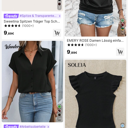
7
#Spitze & Transparente Stile
Sweetina Spitzen Träger Top Schw
arz Corsage
(1000+)
9
12
,89€
EMERY ROSE Damen Lässig einfarb
iges gerafftes Camisole Top
(1000+)
9
,89€
35
#Arbeitsoberteile