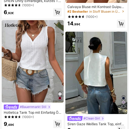
SHEIN Unity Einfarbiges, kurzes Ta
nk Top
(1000+)
Calvaya Bluse mit Kontrast Guipure
Spitzen, Raglanärmeln,
6
#2 Bestseller
in Stoff Blusen in Übergröße
,92€
(1000+)
14
,99€
#Bauernmarkt Stil
27
Hotletica Tank Top mit Einfarbig Ös
e Stickerei
(1000+)
#Clean Girl
9
Siren Gaze Weißes Tank Top, einfar
,49€
big, für Sommer und Freizeit