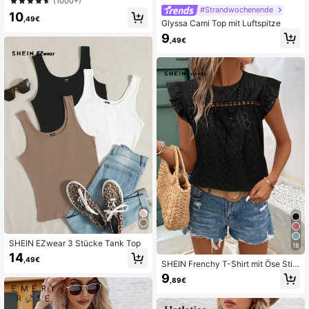
(1000+)
BH
#Strandwochenende
10
,49€
Glyssa Cami Top mit Luftspitze
9
,49€
SHEIN EZwear 3 Stücke Tank Top
18
14
,49€
SHEIN Frenchy T-Shirt mit Öse Stic
kerei, Rüschenbesatz,
9
,89€