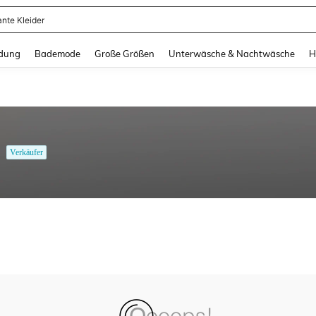
ante Kleider
and down arrow keys to navigate search Zuletzt gesucht and Suche und Finde. Pr
dung
Bademode
Große Größen
Unterwäsche & Nachtwäsche
H
Verkäufer