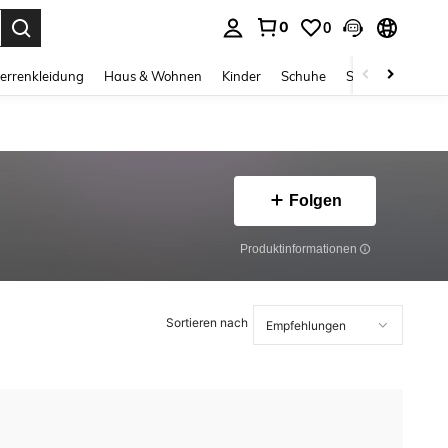
0
0
ess Enter to select.
errenkleidung
Haus & Wohnen
Kinder
Schuhe
Schmuck & Acces
Folgen
Produktinformationen
Sortieren nach