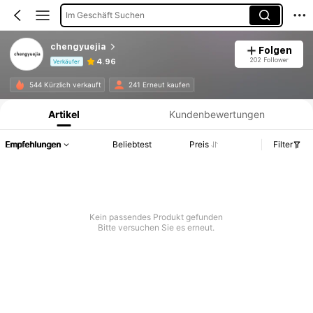
Im Geschäft Suchen
chengyuejia
Folgen
202 Follower
4.96
Verkäufer
Produktinformation: Preisangabe, Verkaufs- und Lagerbestandsdetails.
544 Kürzlich verkauft
241 Erneut kaufen
Artikel
Kundenbewertungen
Empfehlungen
Beliebtest
Preis
Filter
Kein passendes Produkt gefunden
Bitte versuchen Sie es erneut.