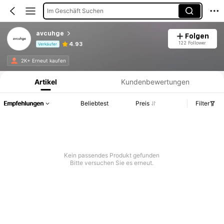
Im Geschäft Suchen
avcuhge
Folgen
122 Follower
4.93
Verkäufer
Produktinformation: Preisangabe, Verkaufs- und Lagerbestandsdetails.
2K+ Erneut kaufen
Artikel
Kundenbewertungen
Empfehlungen
Beliebtest
Preis
Filter
Kein passendes Produkt gefunden
Bitte versuchen Sie es erneut.