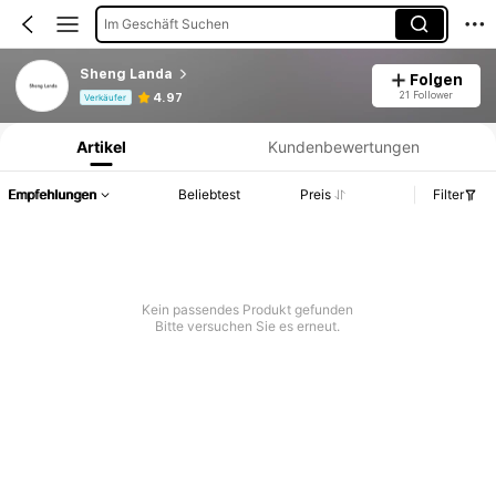
Im Geschäft Suchen
Sheng Landa
Folgen
Produktinformation: Preisangabe, Verkaufs- und Lagerbestandsdetails.
21 Follower
4.97
Verkäufer
Artikel
Kundenbewertungen
Empfehlungen
Beliebtest
Preis
Filter
Kein passendes Produkt gefunden
Bitte versuchen Sie es erneut.