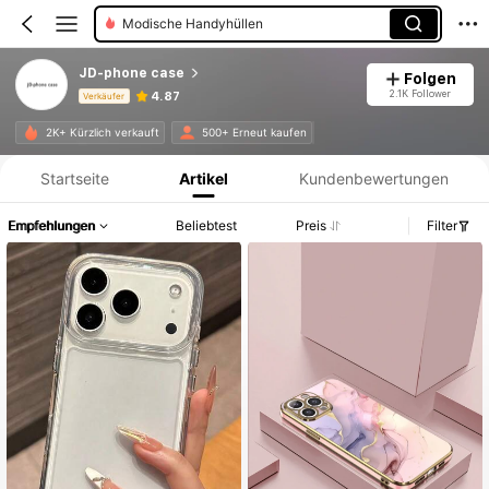
Modische Handyhüllen
JD-phone case
Folgen
2.1K Follower
4.87
Verkäufer
Produktinformation: Preisangabe, Verkaufs- und Lagerbestandsdetails.
2K+ Kürzlich verkauft
500+ Erneut kaufen
Startseite
Artikel
Kundenbewertungen
Empfehlungen
Beliebtest
Preis
Filter