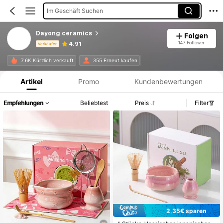
Im Geschäft Suchen
Dayong ceramics
Folgen
147 Follower
4.91
Verkäufer
Produktinformation: Preisangabe, Verkaufs- und Lagerbestandsdetails.
7.6K Kürzlich verkauft
355 Erneut kaufen
Artikel
Promo
Kundenbewertungen
Empfehlungen
Beliebtest
Preis
Filter
2,35€ sparen
#3 Bestbewertet
in Matcha-Schale
27 übrig