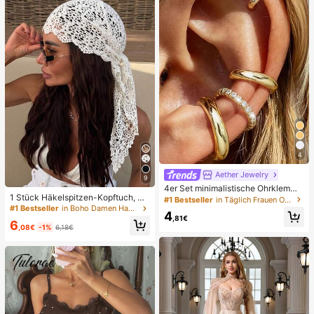
4
Aether Jewelry
9
4er Set minimalistische Ohrklemme
1 Stück Häkelspitzen-Kopftuch, Bo
n mit kubischem Zirkonia - Stapelb
#1 Bestseller
in Täglich Frauen Ohrringe
ho-Stil gestricktes Kopfband, franz
ar, keine Piercing erforderlich, geei
#1 Bestseller
in Boho Damen Haarschmuck
4
ösisches Vintage-Haarband mit Dur
gnet für den täglichen Büroalltag (4
,81€
6
chbruchmuster, Sommer-Strand-H
er Set, nicht 4 Paar), Geschenk für
,08€
-1%
6,18€
aaraccessoire für Frauen, Boho-Chi
sie
c