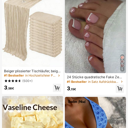
5
Beiger plissierter Tischläufer, beige
Tischdecke, Geburtstagsfeier-Zub
#1 Bestseller
in Hochzeitsfeier Party-Tischdecke
24 Stücke quadratische Fake Zehe
ehör, Geburtstagsdekoration, hellbr
(500+)
nnägel Aufkleber für neue Nagelku
#1 Bestseller
in Satz Aufdrückbare künstliche Nägel
auner transparenter Stoff für Hochz
nst! Modischer Retro-Nude-Weiß-B
3
eit, Party-Tisch-Mittelstück-Dekor
3
,58€
asis, Wolkenweiß-Trimm Französis
,15€
ation Läufer, Hochzeitsgeschenke,
ch Fake Zehennagel Set, elegantes
einfarbiger Tischläufer für rustikale
cremiges Französisch Fullcover Fa
Hochzeit, Boho-Chic
ke Zehennagel Set, entworfen für F
rauen und Mädchen. Set beinhaltet
1 Klebeblatt und 1 Mini-Nagelfeile,
Gelee-Gel, Zufallslieferung. Aufkle
be-Nägel, Nagelkunst-Zubehör, Na
gel-Produkte.