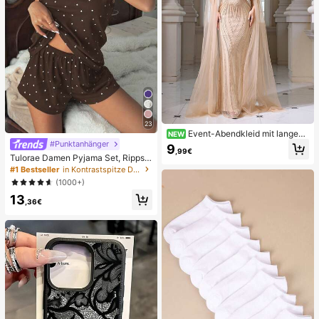
23
Event-Abendkleid mit langen,
NEW
fließenden Ärmeln, Quasten, sexy s
#Punktanhänger
9
,99€
chulterfreiem Design, Perlensticker
Tulorae Damen Pyjama Set, Rippstr
ei, figurbetontem Fishtail-Rock, ele
ick Stoff, Herz Muster Patchwork m
#1 Bestseller
in Kontrastspitze Damen Nachtwäsche
gantes Abendkleid
it Spitzenbesatz, romantisch, süß, n
(1000+)
iedlich, sexy Trägerhemd und Short
13
s
,36€