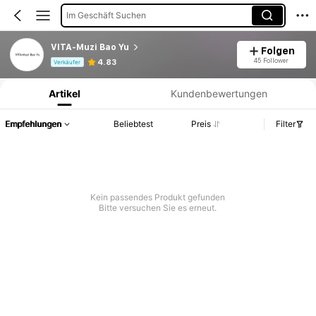
Im Geschäft Suchen
VITA-Muzi Bao Yu
Folgen
Produktinformation: Preisangabe, Verkaufs- und Lagerbestandsdetails.
45 Follower
4.83
Verkäufer
Artikel
Kundenbewertungen
Empfehlungen
Beliebtest
Preis
Filter
Kein passendes Produkt gefunden
Bitte versuchen Sie es erneut.