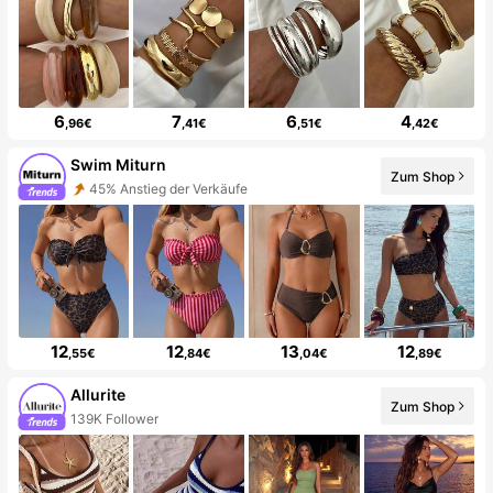
6
7
6
4
,96€
,41€
,51€
,42€
Swim Miturn
Zum Shop
45% Anstieg der Verkäufe
12
12
13
12
,55€
,84€
,04€
,89€
Allurite
Zum Shop
139K Follower