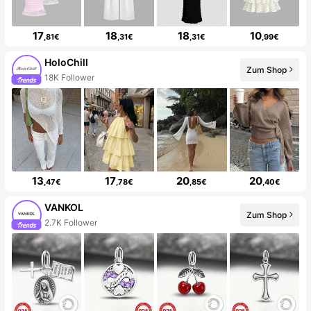
17
18
18
10
,81€
,31€
,31€
,99€
HoloChill
Zum Shop
18K Follower
13
17
20
20
,47€
,78€
,85€
,40€
VANKOL
Zum Shop
2.7K Follower