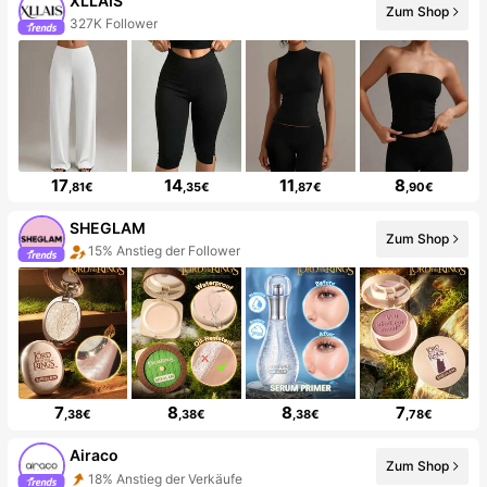
XLLAIS
Zum Shop
327K Follower
17
14
11
8
,81€
,35€
,87€
,90€
SHEGLAM
Zum Shop
15% Anstieg der Follower
7
8
8
7
,38€
,38€
,38€
,78€
Airaco
Zum Shop
18% Anstieg der Verkäufe