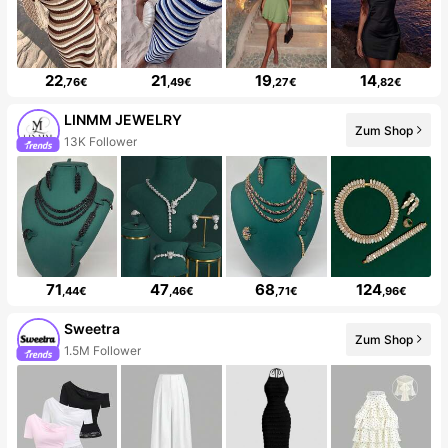
22
21
19
14
,76€
,49€
,27€
,82€
LINMM JEWELRY
Zum Shop
13K Follower
71
47
68
124
,44€
,46€
,71€
,96€
Sweetra
Zum Shop
1.5M Follower