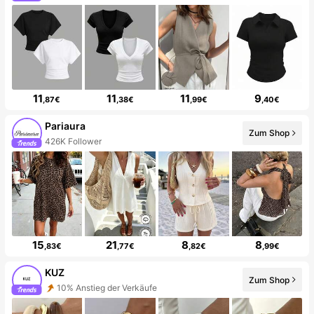
11
11
11
9
,87€
,38€
,99€
,40€
Pariaura
Zum Shop
426K Follower
15
21
8
8
,83€
,77€
,82€
,99€
KUZ
Zum Shop
10% Anstieg der Verkäufe