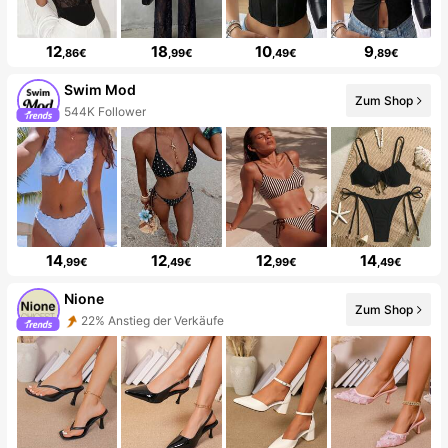
12
18
10
9
,86€
,99€
,49€
,89€
Swim Mod
Zum Shop
544K Follower
14
12
12
14
,99€
,49€
,99€
,49€
Nione
Zum Shop
22% Anstieg der Verkäufe