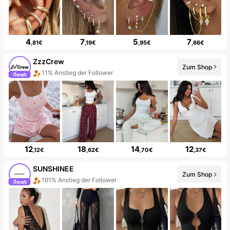
4
7
5
7
,81€
,19€
,95€
,66€
ZzzCrew
Zum Shop
20+ Neu
12
18
14
12
,12€
,62€
,70€
,37€
SUNSHINEE
Zum Shop
Der Laden hat neue Artikel