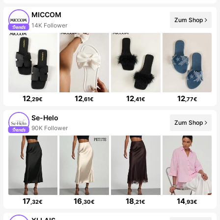
MICCOM
Zum Shop
14K Follower
12
12
12
12
,29€
,61€
,41€
,77€
Se-Helo
Zum Shop
90K Follower
17
16
18
14
,32€
,30€
,21€
,93€