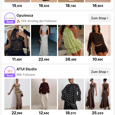
15
16
18
16
,61€
,83€
,76€
,80€
Opulessa
Zum Shop
16% Anstieg der Follower
11
22
38
10
,49€
,49€
,49€
,99€
ATUI Studio
Zum Shop
99K Follower
22
12
18
25
,99€
,94€
,57€
,00€