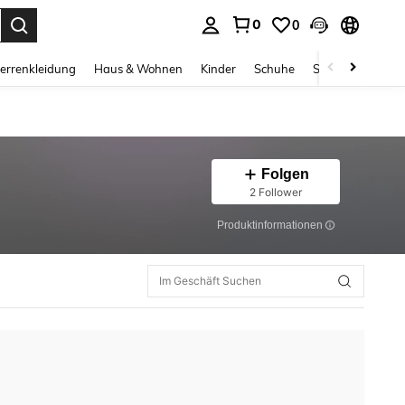
0
0
ess Enter to select.
errenkleidung
Haus & Wohnen
Kinder
Schuhe
Schmuck & Acces
Folgen
2 Follower
Produktinformationen