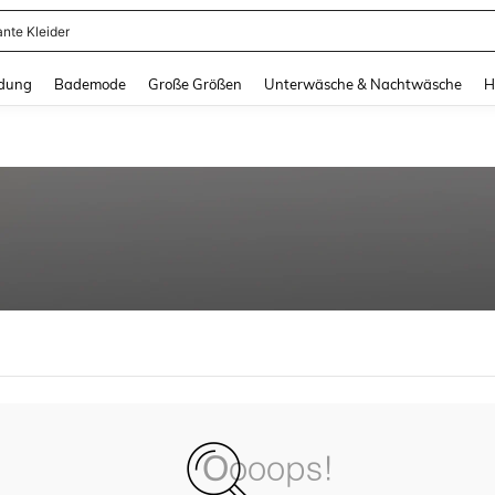
ante Kleider
and down arrow keys to navigate search Zuletzt gesucht and Suche und Finde. Pr
dung
Bademode
Große Größen
Unterwäsche & Nachtwäsche
H