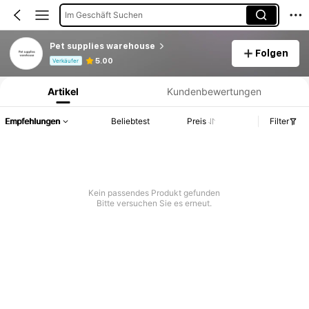
Im Geschäft Suchen
Pet supplies warehouse
Folgen
Produktinformation: Preisangabe, Verkaufs- und Lagerbestandsdetails.
5.00
Verkäufer
Artikel
Kundenbewertungen
Empfehlungen
Beliebtest
Preis
Filter
Kein passendes Produkt gefunden
Bitte versuchen Sie es erneut.