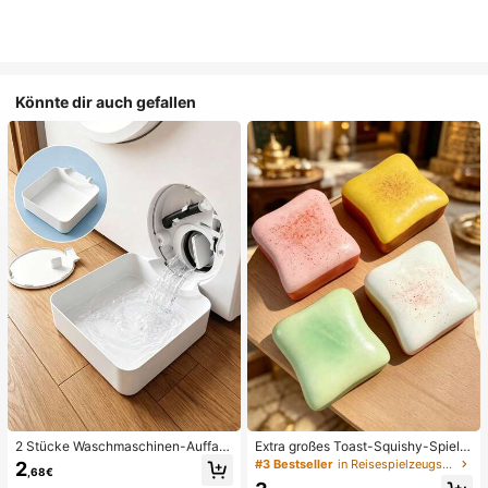
Könnte dir auch gefallen
2 Stücke Waschmaschinen-Auffan
Extra großes Toast-Squishy-Spielz
gwanne Tropfschale, wasserdichte
eug, superweiches Buttertoast-Stre
#3 Bestseller
in Reisespielzeugset Quetschspielzeug für Teenager
2
,68€
Bodenschutzmatte für Waschraum,
ssabbau-Drückspielzeug, erhältlich