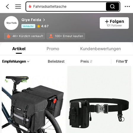
Fahrradschlösser
Sportmütze
Qiye Feida
Folgen
101 Follower
4.67
Verkäufer
Produktinformation: Preisangabe, Verkaufs- und Lagerbestandsdetails.
4K+ Kürzlich verkauft
100+ Erneut kaufen
Artikel
Promo
Kundenbewertungen
Empfehlungen
Beliebtest
Preis
Filter