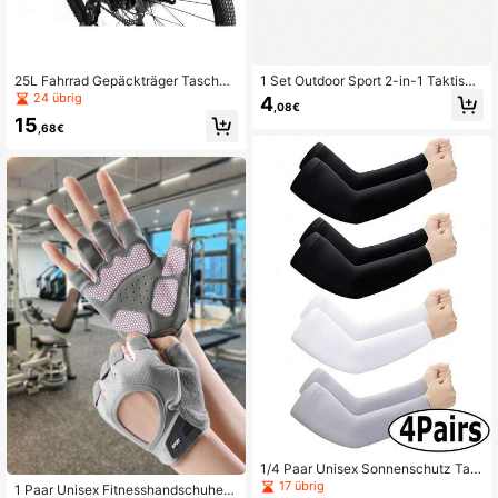
25L Fahrrad Gepäckträger Tasche,
1 Set Outdoor Sport 2-in-1 Taktisch
Großer Outdoor Gepäckträger Ruck
er Hüftgurt - Nylon, verstellbare Sc
24 übrig
4
,08€
sack, Fahrrad Berg-/Rennrad Gepä
hnalle, geeignet für Survival, taktisc
15
ckträger Packtasche
hen Einsatz, taktische Ausrüstung
,68€
1/4 Paar Unisex Sonnenschutz Tatt
oo Abdeckung Eisseidenärmel
17 übrig
1 Paar Unisex Fitnesshandschuhe,