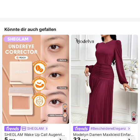
Könnte dir auch gefallen
4
SHEGLAM
#BescheideneEleganz
SHEGLAM Wake Up Call Augenring
Modelyn Damen Maxikleid Einfarbi
5
33
e Color Corrector-Peach Marken-S
g mit rundem Ausschnitt, Laternenä