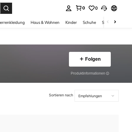
0
0
ess Enter to select.
errenkleidung
Haus & Wohnen
Kinder
Schuhe
Schmuck & Acces
Folgen
Produktinformationen
Sortieren nach