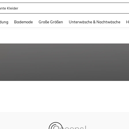
ante Kleider
and down arrow keys to navigate search Zuletzt gesucht and Suche und Finde. Pr
dung
Bademode
Große Größen
Unterwäsche & Nachtwäsche
H