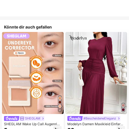
Könnte dir auch gefallen
4
SHEGLAM
#BescheideneEleganz
SHEGLAM Wake Up Call Augenring
Modelyn Damen Maxikleid Einfarbi
e Color Corrector-Peach Marken-S
g mit rundem Ausschnitt, Laternenä