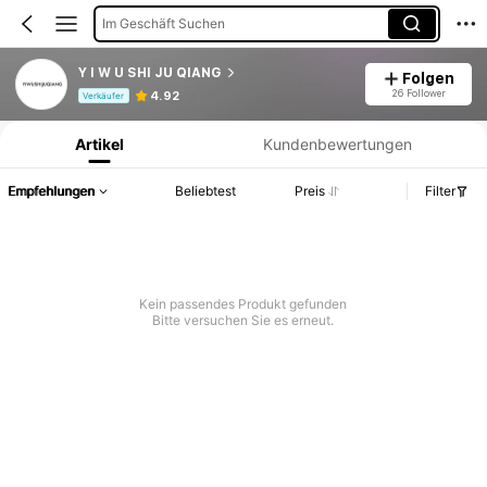
Im Geschäft Suchen
Y I W U SHI JU QIANG
Folgen
Produktinformation: Preisangabe, Verkaufs- und Lagerbestandsdetails.
26 Follower
4.92
Verkäufer
Artikel
Kundenbewertungen
Empfehlungen
Beliebtest
Preis
Filter
Kein passendes Produkt gefunden
Bitte versuchen Sie es erneut.