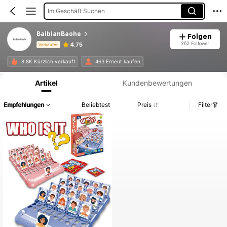
Im Geschäft Suchen
BaibianBaohe
Folgen
262 Follower
4.75
Verkäufer
Produktinformation: Preisangabe, Verkaufs- und Lagerbestandsdetails.
8.8K Kürzlich verkauft
463 Erneut kaufen
Artikel
Kundenbewertungen
Empfehlungen
Beliebtest
Preis
Filter