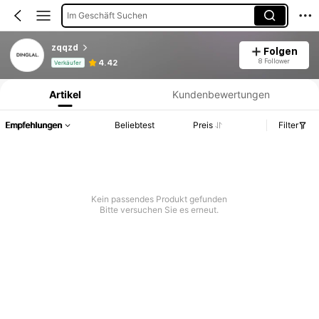
Im Geschäft Suchen
zqqzd
Folgen
Produktinformation: Preisangabe, Verkaufs- und Lagerbestandsdetails.
8 Follower
4.42
Verkäufer
Artikel
Kundenbewertungen
Empfehlungen
Beliebtest
Preis
Filter
Kein passendes Produkt gefunden
Bitte versuchen Sie es erneut.