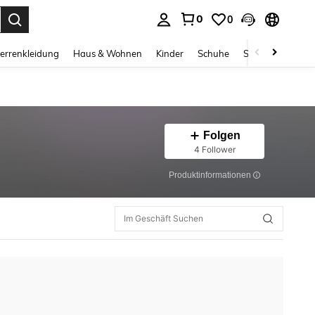
0
0
ess Enter to select.
errenkleidung
Haus & Wohnen
Kinder
Schuhe
Schmuck & Acces
Folgen
4 Follower
Produktinformationen