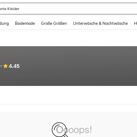
ante Kleider
and down arrow keys to navigate search Zuletzt gesucht and Suche und Finde. Pr
dung
Bademode
Große Größen
Unterwäsche & Nachtwäsche
H
4.45