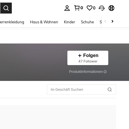
0
0
ess Enter to select.
errenkleidung
Haus & Wohnen
Kinder
Schuhe
Schmuck & Acces
Folgen
47 Follower
Produktinformationen