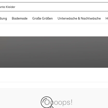
ante Kleider
and down arrow keys to navigate search Zuletzt gesucht and Suche und Finde. Pr
dung
Bademode
Große Größen
Unterwäsche & Nachtwäsche
H