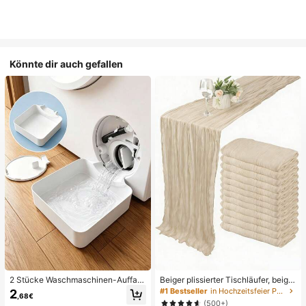
Könnte dir auch gefallen
2 Stücke Waschmaschinen-Auffan
Beiger plissierter Tischläufer, beige
gwanne Tropfschale, wasserdichte
Tischdecke, Geburtstagsfeier-Zub
#1 Bestseller
in Hochzeitsfeier Party-Tischdecke
2
,68€
Bodenschutzmatte für Waschraum,
ehör, Geburtstagsdekoration, hellbr
(500+)