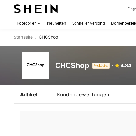
Eleg
Use up 
Kategorien
Neuheiten
Schneller Versand
Damenbeklei
Startseite
CHCShop
/
CHCShop
4.84
Verkäufer
Artikel
Kundenbewertungen