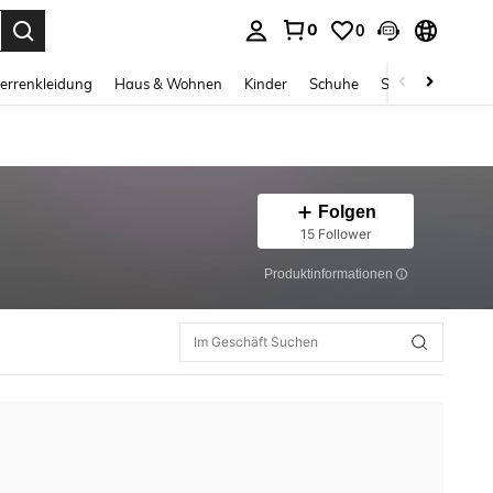
0
0
ess Enter to select.
errenkleidung
Haus & Wohnen
Kinder
Schuhe
Schmuck & Acces
Folgen
15 Follower
Produktinformationen