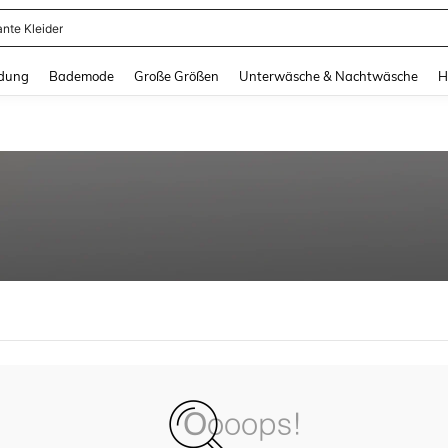
ante Kleider
and down arrow keys to navigate search Zuletzt gesucht and Suche und Finde. Pr
dung
Bademode
Große Größen
Unterwäsche & Nachtwäsche
H