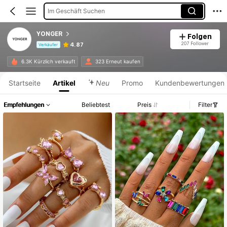
Im Geschäft Suchen
YONGER
Folgen
207 Follower
4.87
Verkäufer
Produktinformation: Preisangabe, Verkaufs- und Lagerbestandsdetails.
6.3K Kürzlich verkauft
323 Erneut kaufen
Startseite
Artikel
Neu
Promo
Kundenbewertungen
Empfehlungen
Beliebtest
Preis
Filter