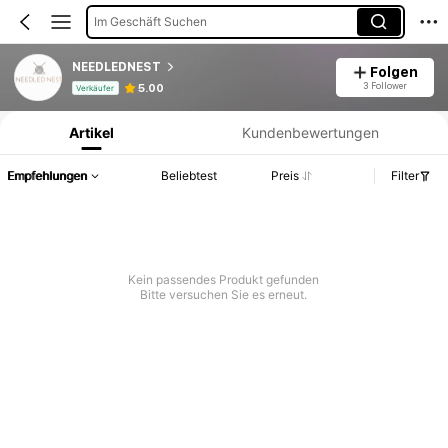
Im Geschäft Suchen
NEEDLEDNEST
Folgen
Produktinformation: Preisangabe, Verkaufs- und Lagerbestandsdetails.
3 Follower
5.00
Verkäufer
Artikel
Kundenbewertungen
Empfehlungen
Beliebtest
Preis
Filter
Kein passendes Produkt gefunden
Bitte versuchen Sie es erneut.