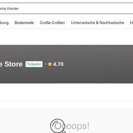
ante Kleider
and down arrow keys to navigate search Zuletzt gesucht and Suche und Finde. Pr
dung
Bademode
Große Größen
Unterwäsche & Nachtwäsche
H
e Store
4.70
Verkäufer