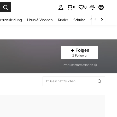
0
0
ess Enter to select.
errenkleidung
Haus & Wohnen
Kinder
Schuhe
Schmuck & Acces
Folgen
3 Follower
Produktinformationen