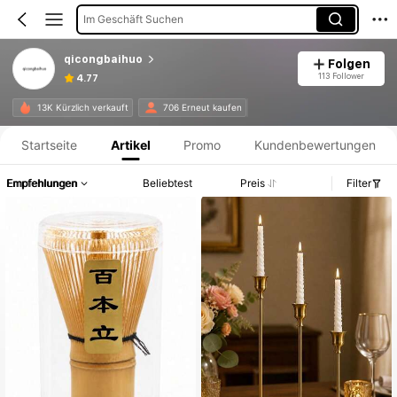
Im Geschäft Suchen
qicongbaihuo
Folgen
113 Follower
4.77
Produktinformation: Preisangabe, Verkaufs- und Lagerbestandsdetails.
13K Kürzlich verkauft
706 Erneut kaufen
Startseite
Artikel
Promo
Kundenbewertungen
Empfehlungen
Beliebtest
Preis
Filter