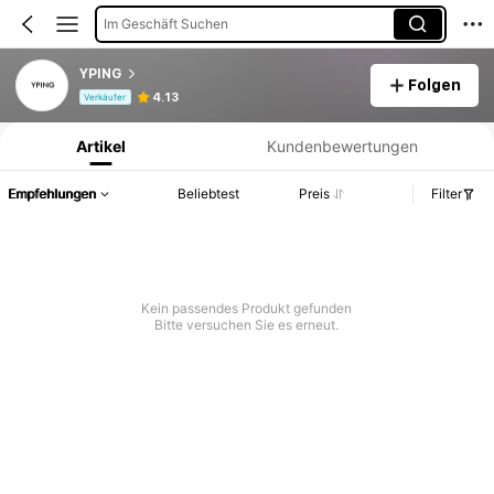
Im Geschäft Suchen
YPING
Folgen
Produktinformation: Preisangabe, Verkaufs- und Lagerbestandsdetails.
4.13
Verkäufer
Artikel
Kundenbewertungen
Empfehlungen
Beliebtest
Preis
Filter
Kein passendes Produkt gefunden
Bitte versuchen Sie es erneut.