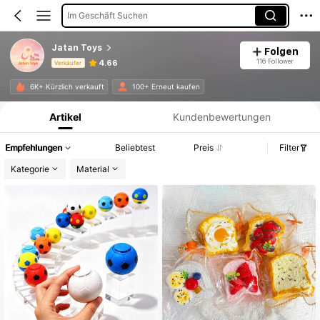
Im Geschäft Suchen
Jatan Toys
Folgen
116 Follower
4.66
Verkäufer
Produktinformation: Preisangabe, Verkaufs- und Lagerbestandsdetails.
6K+ Kürzlich verkauft
100+ Erneut kaufen
Artikel
Kundenbewertungen
Empfehlungen
Beliebtest
Preis
Filter
Kategorie
Material