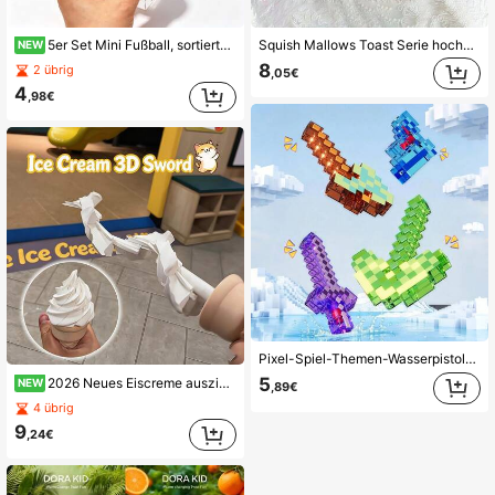
5er Set Mini Fußball, sortierte Farben glatter Dreh-Finger-Spinner Stressabbau sensorisches Spielzeug für Teenager und Erwachsene, Schreibtisch Büro Fidget Spielzeug, Partygeschenke Goodie Bag Füller Pinata Füller Karnevalspreise Neuheit Geschenk
Squish Mallows Toast Serie hochwertige langsame Rückfederung ultra-weiche Quetschspielzeug zum Stressabbau - Geschenk zu Feiertagen/Geburtstag (zufälliger bestickter Beutel und Dekoration)
NEW
8
2 übrig
,05€
4
,98€
Pixel-Spiel-Themen-Wasserpistole, Mini-Pixel-Schwert-Axt-Spitzhacke-Form Spritzpistole, tragbares Sommer-Outdoor-Spritzwasser-Spielzeug, Neuheitsparty-Scherzartikel & Urlaubsgeschenk
5
2026 Neues Eiscreme ausziehbares Stretch-Schwert Streichspielzeug, kreatives teleskopisches Dekompressions-Fidget-Gadget, Neuheit Trick Stressabbau Dekoration Requisite, Halloween Party lustiges Scherzgeschenk für Erwachsene, Geburtstagsgeschenke, Weihnachtsgeschenke, Partygeschenke
NEW
,89€
4 übrig
9
,24€