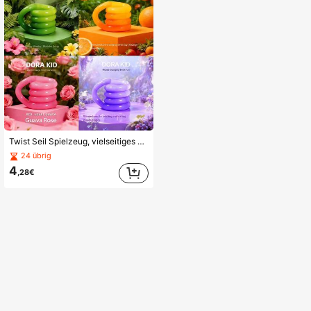
Twist Seil Spielzeug, vielseitiges Stressabbau Fidget Spielzeug, TANGO Entspannung, Fingerfertigkeit Training, lebendige Farben Spielzeug, Dehnen/Wickeln/Verbinden kreativer Formen, Büro Stressabbau Spielzeug, Überraschungsgeschenk, Geburtstagsgeschenk, Weihnachtsgeschenk, Halloween Geschenk, perfektes Geschenk, Geschenk, Spielzeug
24 übrig
4
,28€