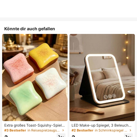
Könnte dir auch gefallen
Extra großes Toast-Squishy-Spielz
LED Make-up Spiegel, 3 Beleuchtu
eug, superweiches Buttertoast-Stre
ngsmodi, einstellbare Helligkeit, tra
#3 Bestseller
in Reisespielzeugset Quetschspielzeug für Teenager
#2 Bestseller
in Schminkspiegel & Duschspiegel
ssabbau-Drückspielzeug, erhältlich
gbares faltbares Design, geeignet f