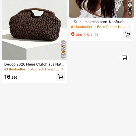
9
1 Stück Häkelspitzen-Kopftuch, Bo
ho-Stil gestricktes Kopfband, franz
#1 Bestseller
in Boho Damen Haarschmuck
ösisches Vintage-Haarband mit Dur
6
chbruchmuster, Sommer-Strand-H
,08€
-1%
6,18€
aaraccessoire für Frauen, Boho-Chi
c
1
34
1
Dedoo 2026 Neue Clutch aus Natur
faser, handgewebte Raffia-Gras So
#1 Bestseller
in Modisch Frauen Clutches
mmer Strandtasche, Strohtasche, B
16
oho Chic
,25€