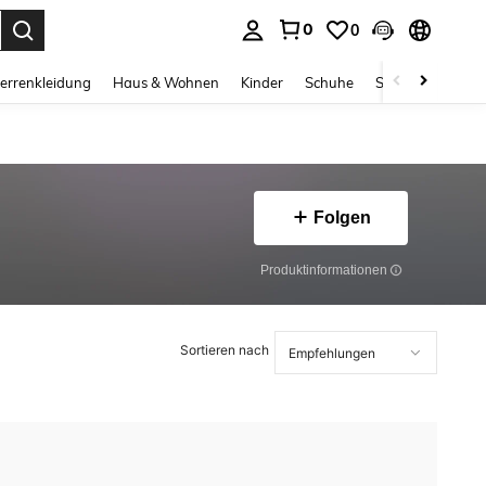
0
0
ess Enter to select.
errenkleidung
Haus & Wohnen
Kinder
Schuhe
Schmuck & Acces
Folgen
Produktinformationen
Sortieren nach