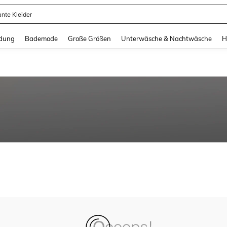
ante Kleider
and down arrow keys to navigate search Zuletzt gesucht and Suche und Finde. Pr
dung
Bademode
Große Größen
Unterwäsche & Nachtwäsche
H