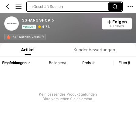
Im Geschäft Suchen
SSHANG SHOP
Folgen
19 Follower
4.76
Verkäufer
Produktinformation: Preisangabe, Verkaufs- und Lagerbestandsdetails.
542 Kürzlich verkauft
Artikel
Kundenbewertungen
Empfehlungen
Beliebtest
Preis
Filter
Kein passendes Produkt gefunden
Bitte versuchen Sie es erneut.