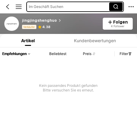
Im Geschäft Suchen
jingjingshenghuo
Folgen
Produktinformation: Preisangabe, Verkaufs- und Lagerbestandsdetails.
4 Follower
4.38
Verkäufer
Artikel
Kundenbewertungen
Empfehlungen
Beliebtest
Preis
Filter
Kein passendes Produkt gefunden
Bitte versuchen Sie es erneut.