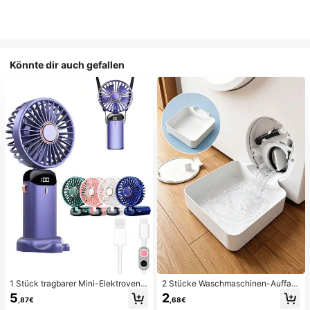
Könnte dir auch gefallen
1 Stück tragbarer Mini-Elektroventil
2 Stücke Waschmaschinen-Auffan
ator, tragbarer USB-aufladbarer Ve
gwanne Tropfschale, wasserdichte
5
2
,87€
,68€
ntilator, Nackenventilator, USB-Ven
Bodenschutzmatte für Waschraum,