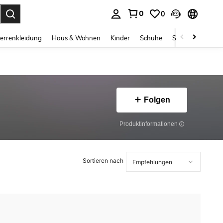
0
0
ess Enter to select.
errenkleidung
Haus & Wohnen
Kinder
Schuhe
Schmuck & Acces
Folgen
Produktinformationen
Sortieren nach