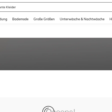
ante Kleider
and down arrow keys to navigate search Zuletzt gesucht and Suche und Finde. Pr
dung
Bademode
Große Größen
Unterwäsche & Nachtwäsche
H