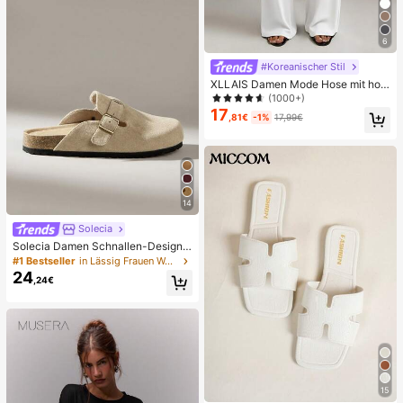
6
#Koreanischer Stil
XLLAIS Damen Mode Hose mit hoh
er Taille und geradem Bein, Herbst/
(1000+)
Winter Lässig Weiß Frühling, Arbeit
17
,81€
-1%
17,99€
bis Wochenende
14
Solecia
Solecia Damen Schnallen-Design
Alltag Reise Lässig Hausschuhe
#1 Bestseller
in Lässig Frauen Wohnungen
24
,24€
15