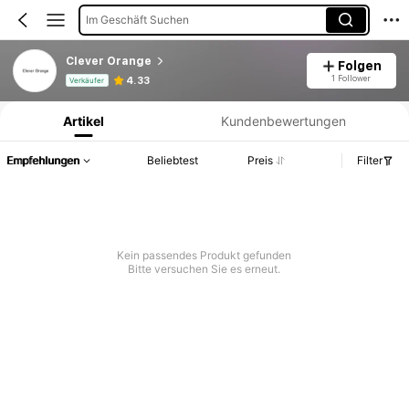
Im Geschäft Suchen
Clever Orange
Folgen
Produktinformation: Preisangabe, Verkaufs- und Lagerbestandsdetails.
1 Follower
4.33
Verkäufer
Artikel
Kundenbewertungen
Empfehlungen
Beliebtest
Preis
Filter
Kein passendes Produkt gefunden
Bitte versuchen Sie es erneut.