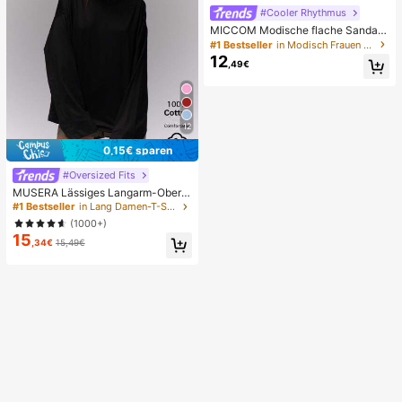
#Cooler Rhythmus
MICCOM Modische flache Sandale
n für Damen, quadratische Zehenp
#1 Bestseller
in Modisch Frauen Rutschen
artie, offene Zehen, Schwarz, neue
12
,49€
vielseitige Damen-Flachslipper für
Frühling/Sommer, für den Alltag
12
0,15€ sparen
#Oversized Fits
MUSERA Lässiges Langarm-Oberte
il, Lässig, süß, Alltag, oversized T-S
#1 Bestseller
in Lang Damen-T-Shirts mit langen Ärmeln
hirt, Flughafen, Urlaub, Herbst, Sch
(1000+)
ule, Frühling, Sommer
15
,34€
15,49€