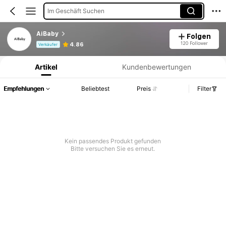
Im Geschäft Suchen
AiBaby
Folgen
Produktinformation: Preisangabe, Verkaufs- und Lagerbestandsdetails.
120 Follower
4.86
Verkäufer
Artikel
Kundenbewertungen
Empfehlungen
Beliebtest
Preis
Filter
Kein passendes Produkt gefunden
Bitte versuchen Sie es erneut.