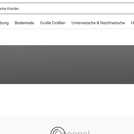
ante Kleider
and down arrow keys to navigate search Zuletzt gesucht and Suche und Finde. Pr
dung
Bademode
Große Größen
Unterwäsche & Nachtwäsche
H