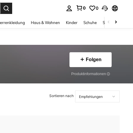
0
0
ess Enter to select.
errenkleidung
Haus & Wohnen
Kinder
Schuhe
Schmuck & Acces
Folgen
Produktinformationen
Sortieren nach