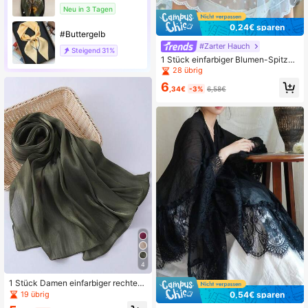
7
Neu in 3 Tagen
0,24€ sparen
#Buttergelb
#Zarter Hauch
Steigend
31%
1 Stück einfarbiger Blumen-Spitzen
-Netz-bestickter Schal Kopftuch Dr
28 übrig
eiecksschal
6
,34€
-3%
6,58€
4
1 Stück Damen einfarbiger rechtec
kiger Schal aus Kunstseide, Kopftu
19 übrig
0,54€ sparen
ch, Halstuch, Schal, Abaya