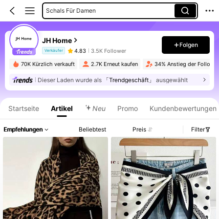
Schals Für Damen
Männer Schals
JH Home
Folgen
4.83
3.5K Follower
Verkäufer
70K Kürzlich verkauft
2.7K Erneut kaufen
34% Anstieg der Followe
Dieser Laden wurde als
「Trendgeschäft」
ausgewählt
Produktinformation: Preisangabe, Verkaufs- und Lagerbestandsdetails.
Startseite
Artikel
Neu
Promo
Kundenbewertungen
Empfehlungen
Beliebtest
Preis
Filter