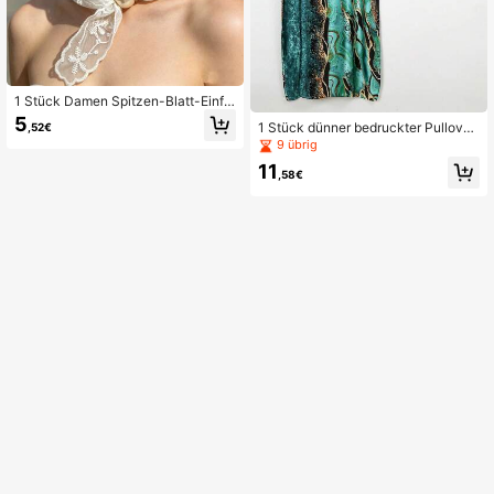
1 Stück Damen Spitzen-Blatt-Einfa
rbig gestickter Halstuch
5
1 Stück dünner bedruckter Pullover
,52€
-Schal aus Kunstseide mit kleinem
9 übrig
Schal-Set, Damen-Oberbekleidung
11
Dekoration, Strand-Sonnenschutz,
,58€
winddicht, UV-Schutz, Alltagskleid
ung