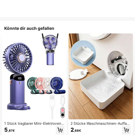
Könnte dir auch gefallen
1 Stück tragbarer Mini-Elektroventil
2 Stücke Waschmaschinen-Auffan
ator, tragbarer USB-aufladbarer Ve
gwanne Tropfschale, wasserdichte
5
2
,87€
,68€
ntilator, Nackenventilator, USB-Ven
Bodenschutzmatte für Waschraum,