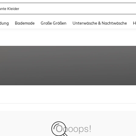
ante Kleider
and down arrow keys to navigate search Zuletzt gesucht and Suche und Finde. Pr
dung
Bademode
Große Größen
Unterwäsche & Nachtwäsche
H