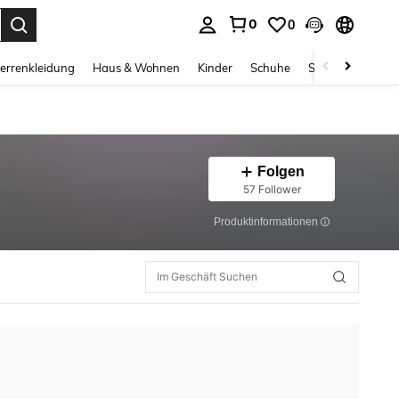
0
0
ess Enter to select.
errenkleidung
Haus & Wohnen
Kinder
Schuhe
Schmuck & Acces
Folgen
57 Follower
Produktinformationen