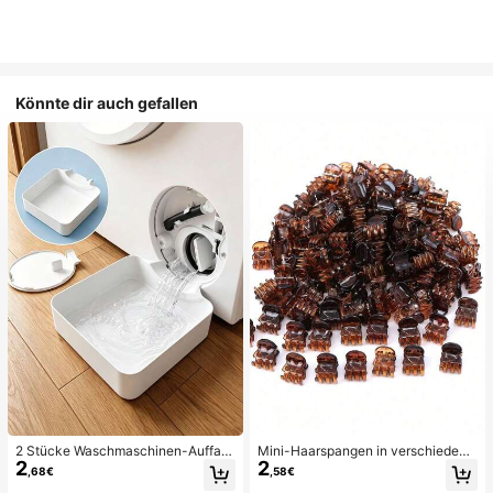
Könnte dir auch gefallen
2 Stücke Waschmaschinen-Auffan
Mini-Haarspangen in verschiedene
2
2
gwanne Tropfschale, wasserdichte
n Farben, geeignet für Frauenfrisure
,68€
,58€
Bodenschutzmatte für Waschraum,
n und dekorative Haaraccessoires,